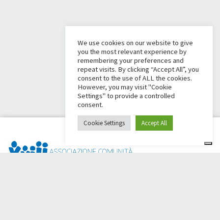
We use cookies on our website to give
you the most relevant experience by
remembering your preferences and
repeat visits. By clicking “Accept All”, you
consent to the use of ALL the cookies.
However, you may visit "Cookie
Settings" to provide a controlled
consent.
Cookie Settings
Accept All
Dai Ci Stai? É a plataforma criada para criar campanhas de
arrecadação de fundos online em apoio à
Comunidade Papa
Giovanni XXIII
, que por mais de 50 anos ao lado de quem
precisa.