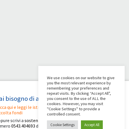
We use cookies on our website to give
you the most relevant experience by
remembering your preferences and
repeat visits. By clicking “Accept All”,
ai bisogno di aiuto?
you consent to the use of ALL the
cookies. However, you may visit
icca qui e leggi le istruzioni per creare la tua
"Cookie Settings" to provide a
ccolta fondi
controlled consent.
pure scrivi a
sostenitori@apg23.org
o chiama il
Cookie Settings
Accept All
umero
0543.404693
dal lunedì al venerdì (orari