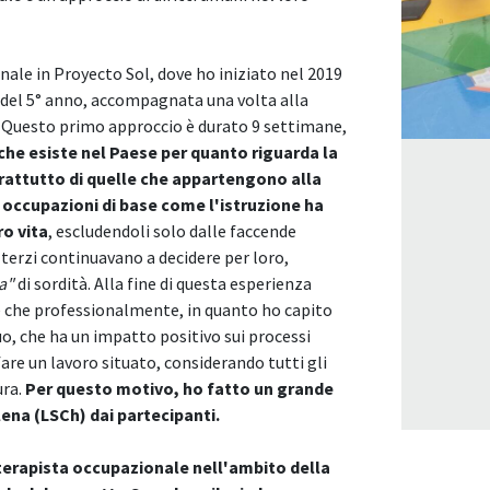
onale in Proyecto Sol, dove ho iniziato nel 2019
del 5° anno, accompagnata una volta alla
 Questo primo approccio è durato 9 settimane,
che esiste nel Paese per quanto riguarda la
prattutto di quelle che appartengono alla
occupazioni di base come l'istruzione ha
ro vita
, escludendoli solo dalle faccende
terzi continuavano a decidere per loro,
a"
di sordità. Alla fine di questa esperienza
e che professionalmente, in quanto ho capito
o, che ha un impatto positivo sui processi
fare un lavoro situato, considerando tutti gli
ura.
Per questo motivo, ho fatto un grande
lena (LSCh) dai partecipanti.
terapista occupazionale nell'ambito della