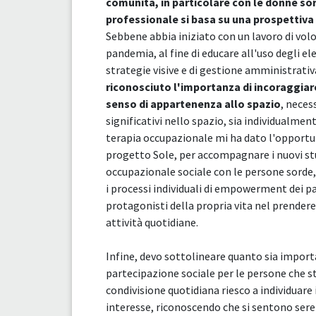
comunità, in particolare con le donne so
professionale si basa su una prospettiva d
Sebbene abbia iniziato con un lavoro di volon
pandemia, al fine di educare all'uso degli 
strategie visive e di gestione amministrativ
riconosciuto l'importanza di incoraggiare 
senso di appartenenza allo spazio
, neces
significativi nello spazio, sia individualmen
terapia occupazionale mi ha dato l'opportun
progetto Sole, per accompagnare i nuovi stu
occupazionale sociale con le persone sorde, 
i processi individuali di empowerment dei p
protagonisti della propria vita nel prende
attività quotidiane.
Infine, devo sottolineare quanto sia import
partecipazione sociale per le persone che s
condivisione quotidiana riesco a individuare 
interesse, riconoscendo che si sentono sereni 