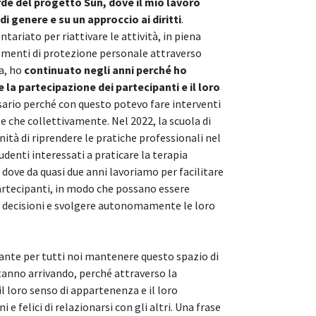
rde del progetto Sun, dove il mio lavoro
i genere e su un approccio ai diritti
.
tariato per riattivare le attività, in piena
elementi di protezione personale attraverso
a, ho
continuato negli anni perché ho
la partecipazione dei partecipanti e il loro
sario perché con questo potevo fare interventi
te che collettivamente. Nel 2022, la scuola di
ità di riprendere le pratiche professionali nel
denti interessati a praticare la terapia
dove da quasi due anni lavoriamo per facilitare
artecipanti, in modo che possano essere
re decisioni e svolgere autonomamente le loro
ante per tutti noi mantenere questo spazio di
tanno arrivando, perché attraverso la
il loro senso di appartenenza e il loro
e felici di relazionarsi con gli altri. Una frase