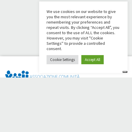
We use cookies on our website to give
you the most relevant experience by
remembering your preferences and
repeat visits. By clicking “Accept All”, you
consent to the use of ALL the cookies.
However, you may visit "Cookie
Settings" to provide a controlled
consent.
Cookie Settings
Accept All
Dai Ci Stai? È la piattaforma nata per creare raccolte fondi
online a sostegno della
Comunità Papa Giovanni XXIII
, che da
più di 50 anni è al fianco di chi ha bisogno.
Hai bisogno di aiuto?