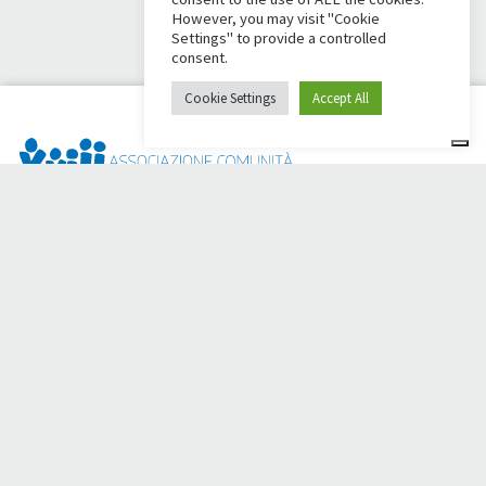
However, you may visit "Cookie
Settings" to provide a controlled
consent.
Cookie Settings
Accept All
¿Dai Ci Stai? Es la plataforma creada para crear
recaudaciones de fondos en línea en apoyo de la
Comunità
Papa Giovanni XXIII
, que durante más de 50 años al lado de
los necesitados.
¿Necesita ayuda?
Haga clic aquí y lea las instrucciones para crear su
recaudación de fondos
O escriba a
sostenitori@apg23.org
o llame
al 0543.404693
de
lunes a viernes (horario de oficina).