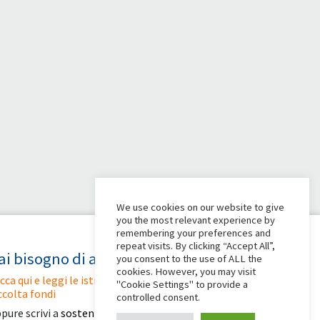
We use cookies on our website to give
you the most relevant experience by
remembering your preferences and
repeat visits. By clicking “Accept All”,
ai bisogno di aiuto?
you consent to the use of ALL the
cookies. However, you may visit
icca qui e leggi le istruzioni per creare la tua
"Cookie Settings" to provide a
ccolta fondi
controlled consent.
pure scrivi a
sostenitori@apg23.org
o chiama il