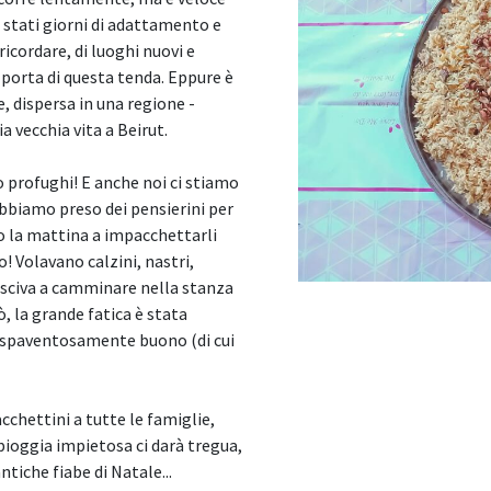
o stati giorni di adattamento e
ricordare, di luoghi nuovi e
a porta di questa tenda. Eppure è
e, dispersa in una regione -
ia vecchia vita a Beirut.
o profughi! E anche noi ci stiamo
Abbiamo preso dei pensierini per
o la mattina a impacchettarli
o! Volavano calzini, nastri,
riusciva a camminare nella stanza
, la grande fatica è stata
, spaventosamente buono (di cui
cchettini a tutte le famiglie,
 pioggia impietosa ci darà tregua,
ntiche fiabe di Natale...