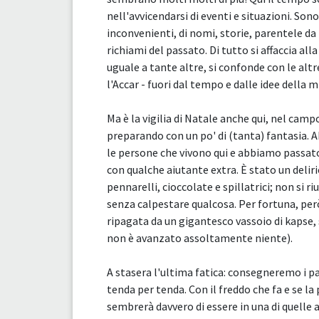
nell'avvicendarsi di eventi e situazioni. Son
inconvenienti, di nomi, storie, parentele da 
richiami del passato. Di tutto si affaccia all
uguale a tante altre, si confonde con le altr
l'Accar - fuori dal tempo e dalle idee della m
Ma è la vigilia di Natale anche qui, nel camp
preparando con un po' di (tanta) fantasia. 
le persone che vivono qui e abbiamo passat
con qualche aiutante extra. È stato un deliri
pennarelli, cioccolate e spillatrici; non si 
senza calpestare qualcosa. Per fortuna, però
ripagata da un gigantesco vassoio di kapse
non è avanzato assoltamente niente).
A stasera l'ultima fatica: consegneremo i pa
tenda per tenda. Con il freddo che fa e se la
sembrerà davvero di essere in una di quelle a