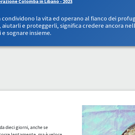
razione Colomba in Libano - 2023
condividono la vita ed operano al fianco dei profug
 aiutarli e proteggerli, significa credere ancora nell
i e sognare insieme.
da dieci giorni, anche se
scorre lentamente, ma è veloce