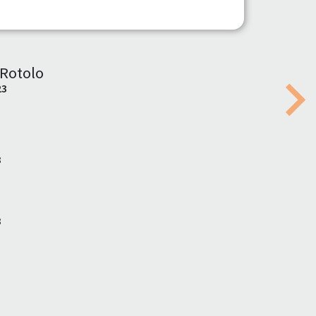
 Rotolo
23
Nex
3
3