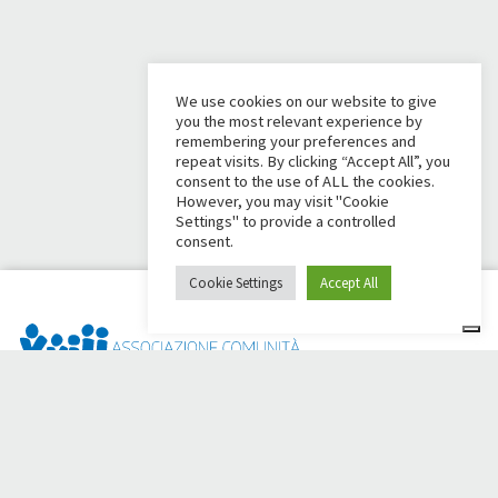
We use cookies on our website to give
you the most relevant experience by
remembering your preferences and
repeat visits. By clicking “Accept All”, you
consent to the use of ALL the cookies.
However, you may visit "Cookie
Settings" to provide a controlled
consent.
Cookie Settings
Accept All
Dai Ci Stai ? Il s'agit de la plateforme créée pour créer des
collectes de fonds en ligne en faveur de la
Comunità Papa
Giovanni XXIII
, qui, depuis plus d'un an, s'efforce d'améliorer
la qualité de vie de ses membres.
50 ans aux côtés des