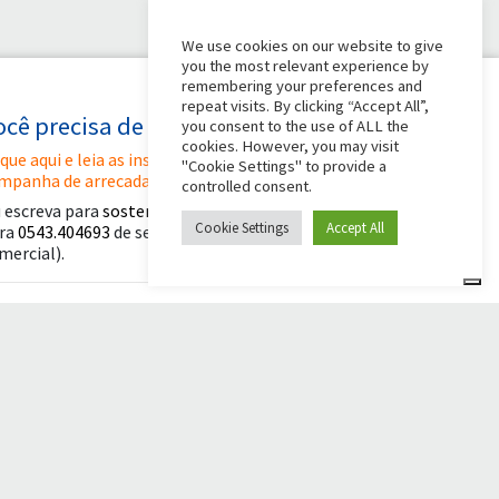
We use cookies on our website to give
you the most relevant experience by
remembering your preferences and
repeat visits. By clicking “Accept All”,
ocê precisa de alguma ajuda?
you consent to the use of ALL the
cookies. However, you may visit
ique aqui e leia as instruções para criar sua
"Cookie Settings" to provide a
mpanha de arrecadação de fundos
controlled consent.
 escreva para
sostenitori@apg23.org
ou ligue
Cookie Settings
Accept All
ra
0543.404693
de segunda a sexta-feira (horário
mercial).
iga-nos em
© 2026 Comunità Papa Giovanni XXIII