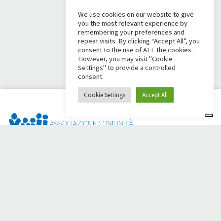
We use cookies on our website to give
you the most relevant experience by
remembering your preferences and
repeat visits. By clicking “Accept All”, you
consent to the use of ALL the cookies.
However, you may visit "Cookie
Settings" to provide a controlled
consent.
Cookie Settings
Accept All
Dai Ci Stai? É a plataforma criada para criar campanhas de
arrecadação de fundos online em apoio à
Comunidade Papa
Giovanni XXIII
, que por mais de 50 anos ao lado de quem
precisa.
Você precisa de alguma ajuda?