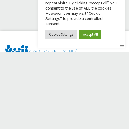
repeat visits. By clicking “Accept All”, you
consent to the use of ALL the cookies.
However, you may visit "Cookie
Settings" to provide a controlled
consent.
Cookie Settings
Accept All
Dai Ci Stai? É a plataforma criada para criar campanhas de
arrecadação de fundos online em apoio à
Comunidade Papa
Giovanni XXIII
, que por mais de 50 anos ao lado de quem
precisa.
Você precisa de alguma ajuda?
Clique aqui e leia as instruções para criar sua campanha de
arrecadação de fundos
Ou escreva para
sostenitori@apg23.org
ou ligue para