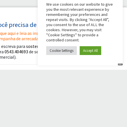
We use cookies on our website to give
you the most relevant experience by
remembering your preferences and
repeat visits. By clicking “Accept All”,
ocê precisa de alguma ajuda?
you consent to the use of ALL the
cookies. However, you may visit
ique aqui e leia as instruções para criar sua
"Cookie Settings" to provide a
mpanha de arrecadação de fundos
controlled consent.
 escreva para
sostenitori@apg23.org
ou ligue
Cookie Settings
Accept All
ra
0543.404693
de segunda a sexta-feira (horário
mercial).
iga-nos em
© 2026 Comunità Papa Giovanni XXIII
Powered by Asset Roma