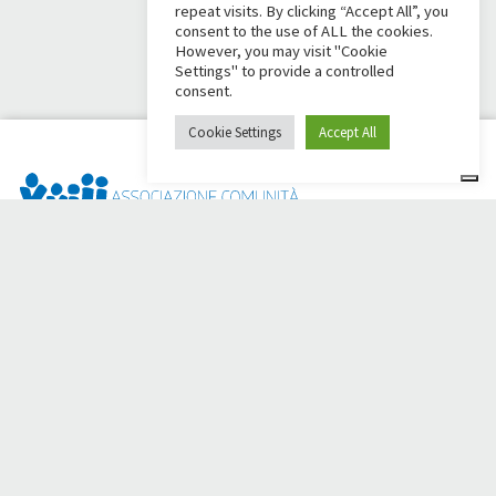
repeat visits. By clicking “Accept All”, you
consent to the use of ALL the cookies.
However, you may visit "Cookie
Settings" to provide a controlled
consent.
Cookie Settings
Accept All
Dai Ci Stai? É a plataforma criada para criar campanhas de
arrecadação de fundos online em apoio à
Comunidade Papa
Giovanni XXIII
, que por mais de 50 anos ao lado de quem
precisa.
Você precisa de alguma ajuda?
Clique aqui e leia as instruções para criar sua campanha de
arrecadação de fundos
Ou escreva para
sostenitori@apg23.org
ou ligue para