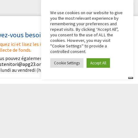
We use cookies on our website to give
you the most relevant experience by
remembering your preferences and
repeat visits. By clicking “Accept All”,
vez-vous besoin d'aide ?
you consent to the use of ALL the
cookies. However, you may visit
iquez ici et lisez les instructions pour créer votre
"Cookie Settings" to provide a
llecte de fonds.
controlled consent.
us pouvez également écrire à
Cookie Settings
Accept All
stenitori@apg23.org
ou appeler le
0543.404693
 lundi au vendredi (heures de bureau).
uivez-nous sur
té
© 2026 Comunità Papa Giovanni XXIII