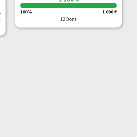
100%
1 000 €
12 Dons
€