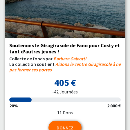
Soutenons le Giragirasole de Fano pour Costy et
tant d'autres jeunes !
Collecte de fonds par
Barbara Galeotti
La collection soutient
Aidons le centre Giragirasole à ne
pas fermer ses portes
405 €
-42 Journées
20%
2 000 €
11 Dons
DONNEZ