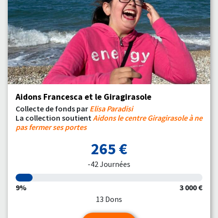
Aidons Francesca et le Giragirasole
Collecte de fonds par
Elisa Paradisi
La collection soutient
Aidons le centre Giragirasole à ne
pas fermer ses portes
265 €
-42 Journées
9%
3 000 €
13 Dons