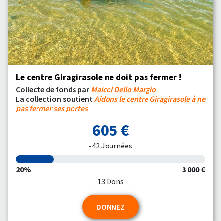
Le centre Giragirasole ne doit pas fermer !
Collecte de fonds par
Maicol Dello Margio
La collection soutient
Aidons le centre Giragirasole à ne
pas fermer ses portes
605 €
-42 Journées
20%
3 000 €
13 Dons
DONNEZ