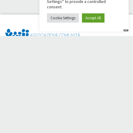
Settings" to provide a controlled
consent.
Cookie Settings
Accept All
Dai Ci Stai ? Il s'agit de la plateforme créée pour créer des
collectes de fonds en ligne en faveur de la
Comunità Papa
Giovanni XXIII
, qui, depuis plus d'un an, s'efforce d'améliorer
la qualité de vie de ses membres.
50 ans aux côtés des
personnes dans le besoin.
Avez-vous besoin d'aide ?
Cliquez ici et lisez les instructions pour créer votre collecte
de fonds.
Vous pouvez également écrire à
sostenitori@apg23.org
ou
appeler le
0543.404693
du lundi au vendredi (heures de
bureau).