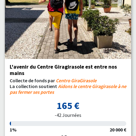
L'avenir du Centre Giragirasole est entre nos
mains
Collecte de fonds par
Centro GiraGirasole
La collection soutient
Aidons le centre Giragirasole à ne
pas fermer ses portes
165 €
-42 Journées
1%
20 000 €