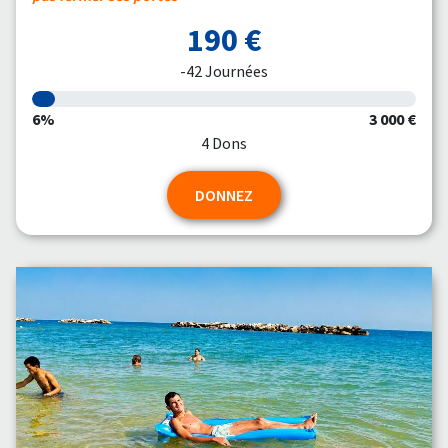
190 €
-42 Journées
6%
3 000 €
4 Dons
DONNEZ