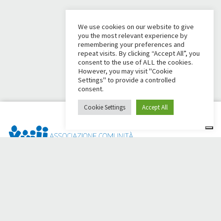
We use cookies on our website to give
you the most relevant experience by
remembering your preferences and
repeat visits. By clicking “Accept All”, you
consent to the use of ALL the cookies.
However, you may visit "Cookie
Settings" to provide a controlled
consent.
Cookie Settings
Accept All
Dai Ci Stai ? Il s'agit de la plateforme créée pour créer des
collectes de fonds en ligne en faveur de la
Comunità Papa
Giovanni XXIII
, qui, depuis plus d'un an, s'efforce d'améliorer
la qualité de vie de ses membres.
50 ans aux côtés des
personnes dans le besoin.