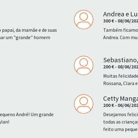
Andrea e Lu
300 € - 08/06/20
o papai, da mamãe e de suas
Também ficamos 
ornar um "grande" homem
Andrea. Com muit
Sebastiano,
200 € - 08/06/20
Muitas felicidad
Rossana, Clara e
Cetty Mang
200 € - 06/06/20
pequeno André! Um grande
Desejamos felic
ylan!
todas as criança
feito uma peque