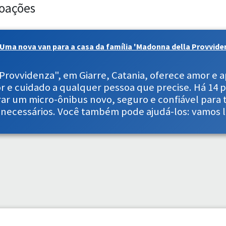
oações
Uma nova van para a casa da família 'Madonna della Provvide
Provvidenza", em Giarre, Catania, oferece amor e a
 e cuidado a qualquer pessoa que precise. Há 14 pe
r um micro-ônibus novo, seguro e confiável para to
 necessários. Você também pode ajudá-los: vamos l