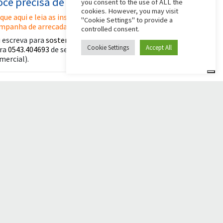
ocê precisa de alguma ajuda?
you consent to the use of ALL the
cookies. However, you may visit
ique aqui e leia as instruções para criar sua
"Cookie Settings" to provide a
mpanha de arrecadação de fundos
controlled consent.
 escreva para
sostenitori@apg23.org
ou ligue
Cookie Settings
Accept All
ra
0543.404693
de segunda a sexta-feira (horário
mercial).
iga-nos em
© 2026 Comunità Papa Giovanni XXIII
Powered by Asset Roma
ão