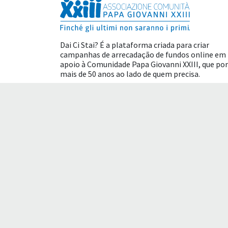
Dai Ci Stai? É a plataforma criada para criar
campanhas de arrecadação de fundos online em
apoio à
Comunidade Papa Giovanni XXIII
, que por
mais de 50 anos ao lado de quem precisa.
Benefícios fiscais
Termos de uso
Polític
Esta é uma tradução automática para fornecer 
literal e certas palavras podem não ser traduzid