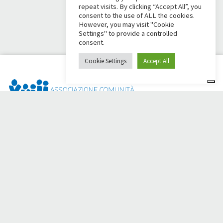
repeat visits. By clicking “Accept All”, you
consent to the use of ALL the cookies.
However, you may visit "Cookie
Settings" to provide a controlled
consent.
Cookie Settings
Accept All
Dai Ci Stai ? Il s'agit de la plateforme créée pour créer des
collectes de fonds en ligne en faveur de la
Comunità Papa
Giovanni XXIII
, qui, depuis plus d'un an, s'efforce d'améliorer
la qualité de vie de ses membres.
50 ans aux côtés des
personnes dans le besoin.
Avez-vous besoin d'aide ?
Cliquez ici et lisez les instructions pour créer votre collecte
de fonds.