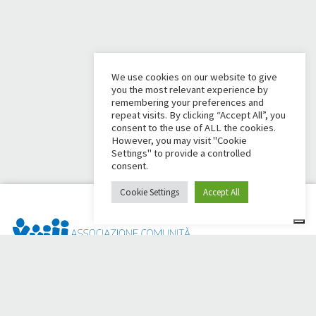
We use cookies on our website to give
you the most relevant experience by
remembering your preferences and
repeat visits. By clicking “Accept All”, you
consent to the use of ALL the cookies.
However, you may visit "Cookie
Settings" to provide a controlled
consent.
Cookie Settings
Accept All
Dai Ci Stai ? Il s'agit de la plateforme créée pour créer des
collectes de fonds en ligne en faveur de la
Comunità Papa
Giovanni XXIII
, qui, depuis plus d'un an, s'efforce d'améliorer