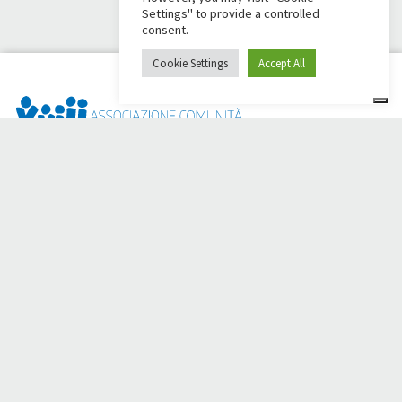
Settings" to provide a controlled
consent.
Cookie Settings
Accept All
Dai Ci Stai ? Il s'agit de la plateforme créée pour créer des
collectes de fonds en ligne en faveur de la
Comunità Papa
Giovanni XXIII
, qui, depuis plus d'un an, s'efforce d'améliorer
la qualité de vie de ses membres.
50 ans aux côtés des
personnes dans le besoin.
Avez-vous besoin d'aide ?
Cliquez ici et lisez les instructions pour créer votre collecte
de fonds.
Vous pouvez également écrire à
sostenitori@apg23.org
ou
appeler le
0543.404693
du lundi au vendredi (heures de
bureau).