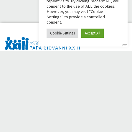
repeat visits. By clicking “Accept All”, you
consent to the use of ALL the cookies.
However, you may visit "Cookie
Settings" to provide a controlled
consent.
Cookie Settings
Accept All
Dai Ci Stai? É a plataforma criada para criar campanhas de
arrecadação de fundos online em apoio à
Comunidade Papa
Giovanni XXIII
, que por mais de 50 anos ao lado de quem
precisa.
Você precisa de alguma ajuda?
Clique aqui e leia as instruções para criar sua campanha de
arrecadação de fundos
Ou escreva para
sostenitori@apg23.org
ou ligue para
0543.404693
de segunda a sexta-feira (horário comercial).