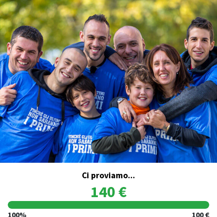
Ci proviamo...
140 €
100%
100 €