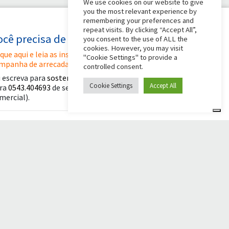
We use cookies on our website to give
you the most relevant experience by
remembering your preferences and
repeat visits. By clicking “Accept All”,
ocê precisa de alguma ajuda?
you consent to the use of ALL the
cookies. However, you may visit
ique aqui e leia as instruções para criar sua
"Cookie Settings" to provide a
mpanha de arrecadação de fundos
controlled consent.
 escreva para
sostenitori@apg23.org
ou ligue
Cookie Settings
Accept All
ra
0543.404693
de segunda a sexta-feira (horário
mercial).
iga-nos em
© 2026 Comunità Papa Giovanni XXIII
Powered by Asset Roma