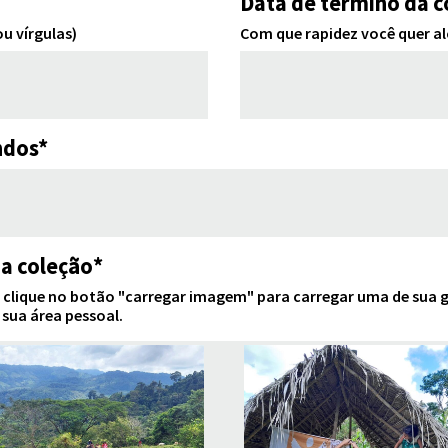
Data de término da c
u vírgulas)
Com que rapidez você quer al
ndos*
a coleção*
lique no botão "carregar imagem" para carregar uma de sua ga
sua área pessoal.