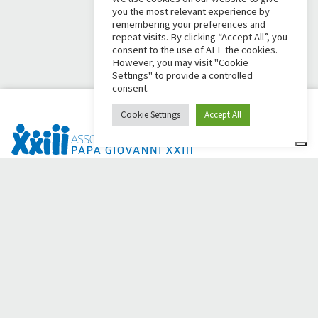
you the most relevant experience by
remembering your preferences and
repeat visits. By clicking “Accept All”, you
consent to the use of ALL the cookies.
However, you may visit "Cookie
Settings" to provide a controlled
consent.
Cookie Settings
Accept All
¿Dai Ci Stai? Es la plataforma creada para crear
recaudaciones de fondos en línea en apoyo de la
Comunità
Papa Giovanni XXIII
, que durante más de 50 años al lado de
los necesitados.
¿Necesita ayuda?
Haga clic aquí y lea las instrucciones para crear su
recaudación de fondos