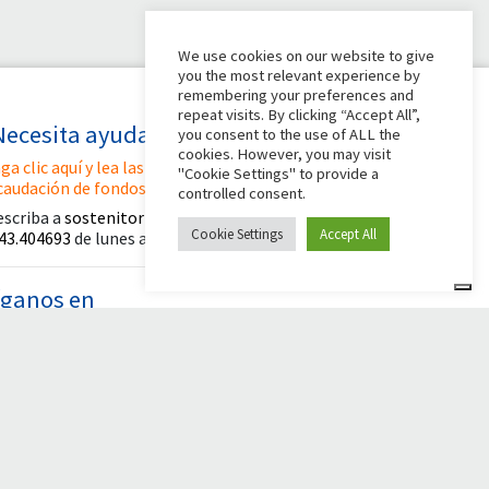
We use cookies on our website to give
you the most relevant experience by
remembering your preferences and
repeat visits. By clicking “Accept All”,
Necesita ayuda?
you consent to the use of ALL the
cookies. However, you may visit
ga clic aquí y lea las instrucciones para crear su
"Cookie Settings" to provide a
caudación de fondos
controlled consent.
escriba a
sostenitori@apg23.org
o llame
al
Cookie Settings
Accept All
43.404693
de lunes a viernes (horario de oficina).
íganos en
© 2026 Comunità Papa Giovanni XXIII
Powered by Asset Roma