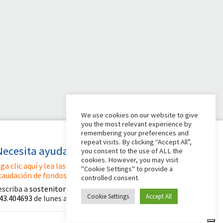
We use cookies on our website to give
you the most relevant experience by
remembering your preferences and
repeat visits. By clicking “Accept All”,
Necesita ayuda?
you consent to the use of ALL the
cookies. However, you may visit
ga clic aquí y lea las instrucciones para crear su
"Cookie Settings" to provide a
caudación de fondos
controlled consent.
escriba a
sostenitori@apg23.org
o llame
al
Cookie Settings
Accept All
43.404693
de lunes a viernes (horario de oficina).