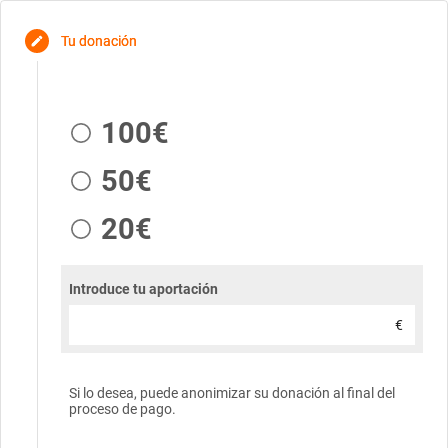
Tu donación
edit
100€
50€
20€
Introduce tu aportación
€
Si lo desea, puede anonimizar su donación al final del
proceso de pago.